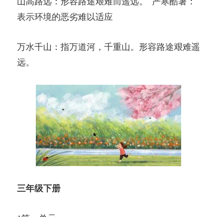
山高路远：形容路途艰难而遥远。 严寒酷暑：
表示环境的恶劣难以适应
万水千山：指万道河，千重山。形容路途艰难遥
远。
三年级下册