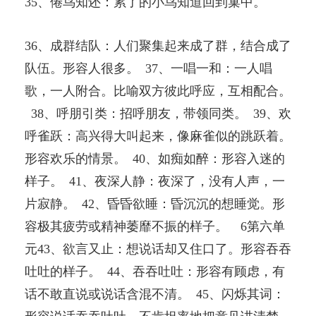
35、倦鸟知还：累了的小鸟知道回到巢中。
36、成群结队：人们聚集起来成了群，结合成了
队伍。形容人很多。 37、一唱一和：一人唱
歌，一人附合。比喻双方彼此呼应，互相配合。
38、呼朋引类：招呼朋友，带领同类。 39、欢
呼雀跃：高兴得大叫起来，像麻雀似的跳跃着。
形容欢乐的情景。 40、如痴如醉：形容入迷的
样子。 41、夜深人静：夜深了，没有人声，一
片寂静。 42、昏昏欲睡：昏沉沉的想睡觉。形
容极其疲劳或精神萎靡不振的样子。 6第六单
元43、欲言又止：想说话却又住口了。形容吞吞
吐吐的样子。 44、吞吞吐吐：形容有顾虑，有
话不敢直说或说话含混不清。 45、闪烁其词：