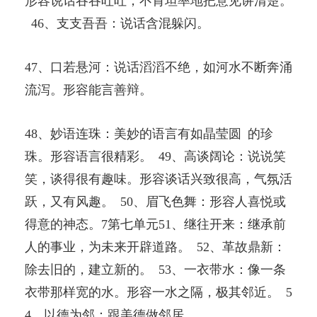
形容说话吞吞吐吐，不肯坦率地把意见讲清楚。
46、支支吾吾：说话含混躲闪。
47、口若悬河：说话滔滔不绝，如河水不断奔涌
流泻。形容能言善辩。
48、妙语连珠：美妙的语言有如晶莹圆 的珍
珠。形容语言很精彩。 49、高谈阔论：说说笑
笑，谈得很有趣味。形容谈话兴致很高，气氛活
跃，又有风趣。 50、眉飞色舞：形容人喜悦或
得意的神态。7第七单元51、继往开来：继承前
人的事业，为未来开辟道路。 52、革故鼎新：
除去旧的，建立新的。 53、一衣带水：像一条
衣带那样宽的水。形容一水之隔，极其邻近。 5
4、以德为邻：跟美德做邻居。