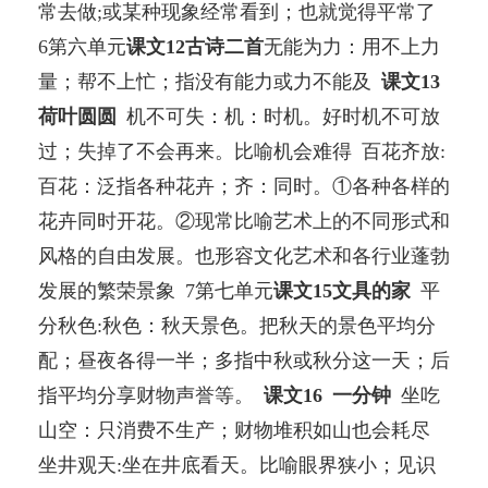
常去做;或某种现象经常看到；也就觉得平常了
6第六单元
课文12古诗二首
无能为力：用不上力
量；帮不上忙；指没有能力或力不能及
课文13
荷叶圆圆
机不可失：机：时机。好时机不可放
过；失掉了不会再来。比喻机会难得 百花齐放:
百花：泛指各种花卉；齐：同时。①各种各样的
花卉同时开花。②现常比喻艺术上的不同形式和
风格的自由发展。也形容文化艺术和各行业蓬勃
发展的繁荣景象 7第七单元
课文15文具的家
平
分秋色:秋色：秋天景色。把秋天的景色平均分
配；昼夜各得一半；多指中秋或秋分这一天；后
指平均分享财物声誉等。
课文16 一分钟
坐吃
山空：只消费不生产；财物堆积如山也会耗尽
坐井观天:坐在井底看天。比喻眼界狭小；见识