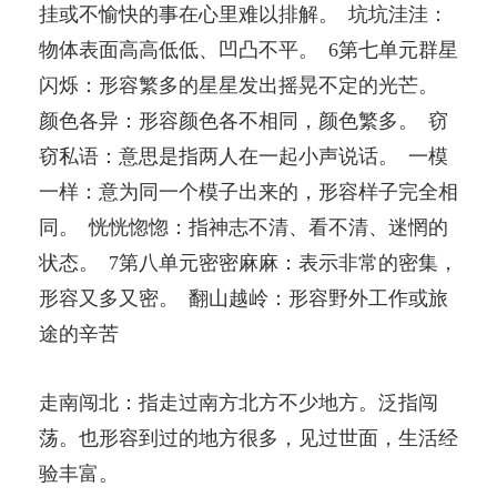
挂或不愉快的事在心里难以排解。 坑坑洼洼：
物体表面高高低低、凹凸不平。 6第七单元群星
闪烁：形容繁多的星星发出摇晃不定的光芒。
颜色各异：形容颜色各不相同，颜色繁多。 窃
窃私语：意思是指两人在一起小声说话。 一模
一样：意为同一个模子出来的，形容样子完全相
同。 恍恍惚惚：指神志不清、看不清、迷惘的
状态。 7第八单元密密麻麻：表示非常的密集，
形容又多又密。 翻山越岭：形容野外工作或旅
途的辛苦
走南闯北：指走过南方北方不少地方。泛指闯
荡。也形容到过的地方很多，见过世面，生活经
验丰富。