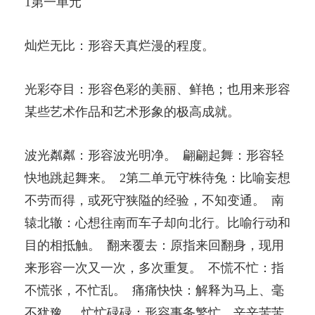
1第一单元
灿烂无比：形容天真烂漫的程度。
光彩夺目：形容色彩的美丽、鲜艳；也用来形容
某些艺术作品和艺术形象的极高成就。
波光粼粼：形容波光明净。 翩翩起舞：形容轻
快地跳起舞来。 2第二单元守株待兔：比喻妄想
不劳而得，或死守狭隘的经验，不知变通。 南
辕北辙：心想往南而车子却向北行。比喻行动和
目的相抵触。 翻来覆去：原指来回翻身，现用
来形容一次又一次，多次重复。 不慌不忙：指
不慌张，不忙乱。 痛痛快快：解释为马上、毫
不犹豫。 忙忙碌碌：形容事务繁忙、辛辛苦苦