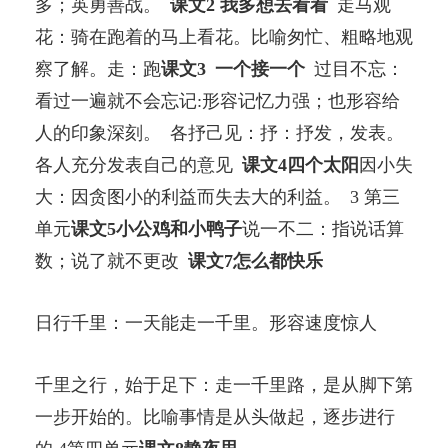
多；英勇善战。
课文2 我多想去看看
走马观
花：骑在跑着的马上看花。比喻匆忙、粗略地观
察了解。走：跑
课文3 一个接一个
过目不忘：
看过一遍就不会忘记:形容记忆力强；也形容给
人的印象深刻。 各抒己见：抒：抒发，发表。
各人充分发表自己的意见
课文4四个太阳
因小失
大：因贪图小的利益而失去大的利益。 3 第三
单元
课文5小公鸡和小鸭子
说一不二：指说话算
数；说了就不更改
课文7怎么都快乐
日行千里：一天能走一千里。形容速度惊人
千里之行，始于足下：走一千里路，是从脚下第
一步开始的。比喻事情是从头做起，逐步进行