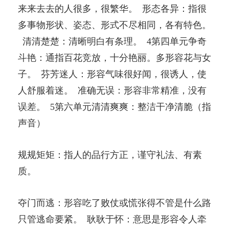
来来去去的人很多，很繁华。 形态各异：指很
多事物形状、姿态、形式不尽相同，各有特色。
清清楚楚：清晰明白有条理。 4第四单元争奇
斗艳：通指百花竞放，十分艳丽。多形容花与女
子。 芬芳迷人：形容气味很好闻，很诱人，使
人舒服着迷。 准确无误：形容非常精准，没有
误差。 5第六单元清清爽爽：整洁干净清脆（指
声音）
规规矩矩：指人的品行方正，谨守礼法、有素
质。
夺门而逃：形容吃了败仗或慌张得不管是什么路
只管逃命要紧。 耿耿于怀：意思是形容令人牵