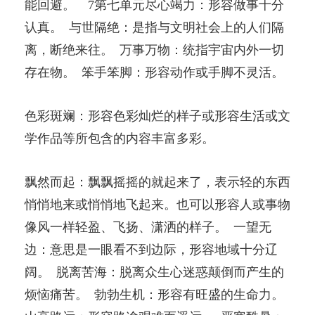
能回避。 7第七单元尽心竭力：形容做事十分
认真。 与世隔绝：是指与文明社会上的人们隔
离，断绝来往。 万事万物：统指宇宙内外一切
存在物。 笨手笨脚：形容动作或手脚不灵活。
色彩斑斓：形容色彩灿烂的样子或形容生活或文
学作品等所包含的内容丰富多彩。
飘然而起：飘飘摇摇的就起来了，表示轻的东西
悄悄地来或悄悄地飞起来。也可以形容人或事物
像风一样轻盈、飞扬、潇洒的样子。 一望无
边：意思是一眼看不到边际，形容地域十分辽
阔。 脱离苦海：脱离众生心迷惑颠倒而产生的
烦恼痛苦。 勃勃生机：形容有旺盛的生命力。