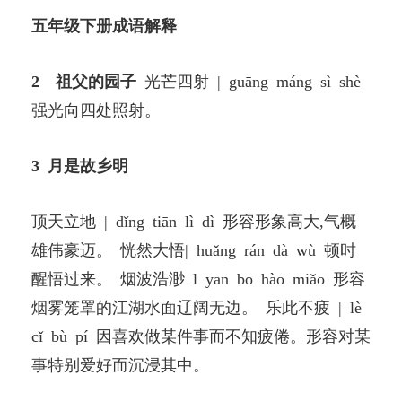
五年级下册成语解释
2 祖父的园子
光芒四射 | guāng máng sì shè
强光向四处照射。
3 月是故乡明
顶天立地 | dǐng tiān lì dì 形容形象高大,气概
雄伟豪迈。 恍然大悟| huǎng rán dà wù 顿时
醒悟过来。 烟波浩渺 l yān bō hào miǎo 形容
烟雾笼罩的江湖水面辽阔无边。 乐此不疲 | lè
cǐ bù pí 因喜欢做某件事而不知疲倦。形容对某
事特别爱好而沉浸其中。