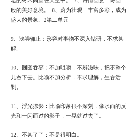
老的树木高耸在天空中。 7、诗情画意：诗画一
般的美好意境。 8、蔚为壮观：丰富多彩，成为
盛大的景象。2第二单元
9、浅尝辄止：形容对事物不深入钻研，不求甚
解。
10、囫囵吞枣：不加咀嚼，不辨滋味，把枣整个
儿吞下去。比喻不加分析，不求理解，生吞活
剥。
11、浮光掠影：比喻印象很不深刻，像水面的反
光和一闪而过的影子，一晃就过去了。
12、不甚了了：不是很明白。