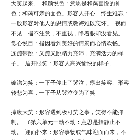
大笑起来。 和颜悦色：意思是和蔼喜悦的神
色；和蔼可亲的面色。形容人开心。终生难忘：
一般形容对他人的恩情或教诲难以忘怀。 视而
不见：指不注意，不重视，睁着眼却没看见。
赏心悦目：指因看到美好的情景而心情欢畅。
连蹦带跳：又蹦又跳精力充沛，充满活力的样
子。 眉开眼笑：形容人高兴愉快的样子。
破涕为笑：一下子停止了哭泣，露出笑容。形容
转悲为喜，一下子从哭泣变为了笑。
捧腹大笑：形容遇到极可笑之事，笑得不能抑
制。 6第六单元一动不动：意思是指静止不
动。 迎面扑来：形容事物或气味迎面而来，不