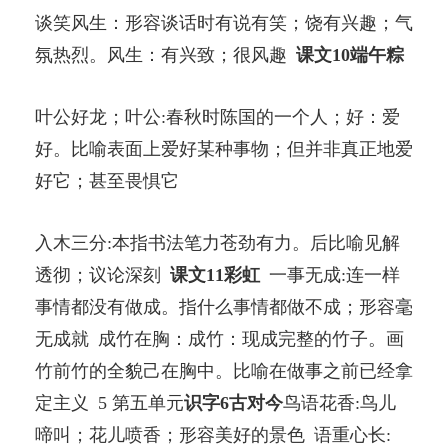
谈笑风生：形容谈话时有说有笑；饶有兴趣；气
氛热烈。风生：有兴致；很风趣
课文10端午粽
叶公好龙；叶公:春秋时陈国的一个人；好：爱
好。比喻表面上爱好某种事物；但并非真正地爱
好它；甚至畏惧它
入木三分:本指书法笔力苍劲有力。后比喻见解
透彻；议论深刻
课文11彩虹
一事无成:连一样
事情都没有做成。指什么事情都做不成；形容毫
无成就 成竹在胸：成竹：现成完整的竹子。画
竹前竹的全貌己在胸中。比喻在做事之前已经拿
定主义 5 第五单元
识字6古对今
鸟语花香:鸟儿
啼叫；花儿喷香；形容美好的景色 语重心长: