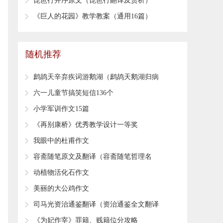
​琵琶行并序原文（琵琶行翻译及赏析）
​《巨人的花园》教学教案（通用16篇）
随机推荐
​鹧鸪天辛弃疾词游鹅湖（鹧鸪天鹅湖归病
起作翻译）
​六一儿童节搞笑短信136个
​小学军训作文15篇
​《再别康桥》优秀教学设计一等奖
​我眼中的杜甫作文
​容斋随笔原文及翻译（容斋随笔哲理名
句）
​动植物活化石作文
​美丽的大公鸡作文
​司马光资治通鉴翻译（资治通鉴全文翻译
赏析）
​《为妃作宰》罪籍、贱籍位分攻略