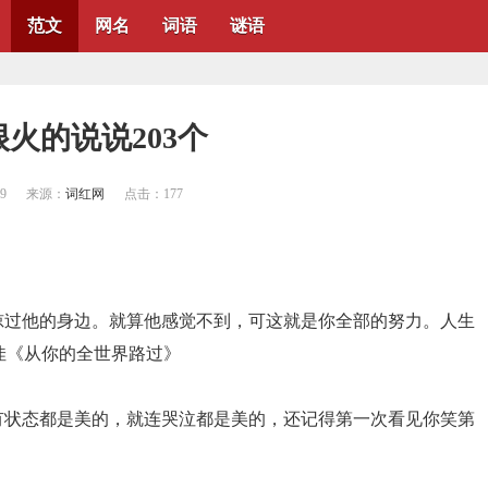
范文
网名
词语
谜语
很火的说说203个
19
来源：
词红网
点击：
177
掠过他的身边。就算他感觉不到，可这就是你全部的努力。人生
佳《从你的全世界路过》
有状态都是美的，就连哭泣都是美的，还记得第一次看见你笑第