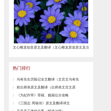
​文心雕龙知音原文及翻译（文心雕龙原道原文及注
释）
热门排行
​乌有先生历险记全文翻译（文言文乌有先
生历险记全文）
​前出师表原文及翻译（出师表文言文原
文）
​《为妃作宰》罪籍、贱籍位分攻略
​《三国志·周瑜传》原文及翻译译文