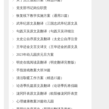
​关于员工激励方案（精选20篇）
​党支部书记岗位职责
​恢复线下教学实施方案（通用21篇）
​武帝纪原文及翻译（三国志武帝纪原文及
翻译）
​勾践灭吴原文及翻译（勾践灭吴详细注
释）
​太史公自序原文及翻译（太史公自序注音
完整版）
​王华还金文言文译文（王华还金的原文及
翻译）
​2023年幼儿园庆元旦方案
​明史在线阅读及翻译（明史翻译完整版）
​手指游戏教案大班30篇
​清洁取暖工作方案（精选15篇）
​论语季氏篇原文及翻译（论语季氏将伐颛
臾原文及翻译）
​泷冈阡表原文及翻译（欧阳修泷冈阡表赏
析）
​心理健康教案20篇幼儿园