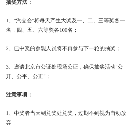
抽奖方法：
1、"汽交会"将每天产生大奖及一、二、三等奖各一
名，四、五、六等奖各100名；
2、已中奖的参观人员将不再参与下一轮的抽奖；
3、邀请北京市公证处现场公证，确保抽奖活动"公
开、公平、公正"；
注意事项：
1、中奖者当天到兑奖处兑奖，过期不到视为自动放
弃；