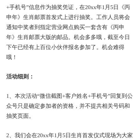
+手机号”信息作为抽奖凭证，在20xx年1月5日《丙
申年》生肖邮票首发式上进行抽奖。工作人员将会
通知中奖者到指定营业网点购买一套含有《丙申
年》生肖邮票大版的邮品。机会多多哦，截至今日
下午已经有上百位小伙伴报名参加了。机会难得
哦！
活动细则：
1、本次活动“微信截图+客户姓名+手机号”回复到公
众号只是确定参加者的资格，并不提共相关号码和
抽奖页面。
2、我们会在20xx年1月5日生肖首发仪式现场为大家