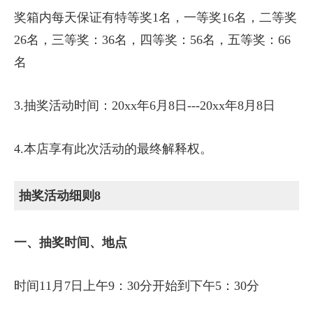
奖箱内每天保证有特等奖1名，一等奖16名，二等奖
26名，三等奖：36名，四等奖：56名，五等奖：66
名
3.抽奖活动时间：20xx年6月8日---20xx年8月8日
4.本店享有此次活动的最终解释权。
抽奖活动细则8
一、抽奖时间、地点
时间11月7日上午9：30分开始到下午5：30分