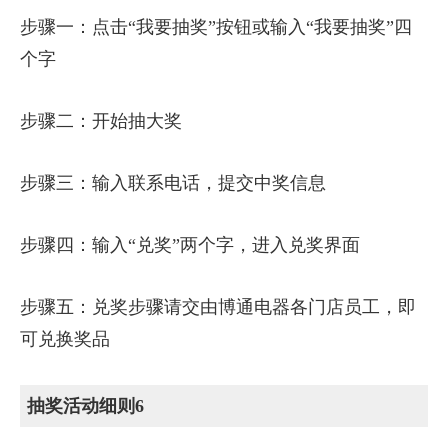
步骤一：点击“我要抽奖”按钮或输入“我要抽奖”四
个字
步骤二：开始抽大奖
步骤三：输入联系电话，提交中奖信息
步骤四：输入“兑奖”两个字，进入兑奖界面
步骤五：兑奖步骤请交由博通电器各门店员工，即
可兑换奖品
抽奖活动细则6