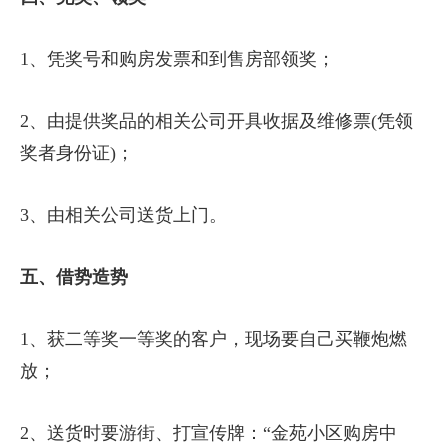
1、凭奖号和购房发票和到售房部领奖；
2、由提供奖品的相关公司开具收据及维修票(凭领
奖者身份证)；
3、由相关公司送货上门。
五、借势造势
1、获二等奖一等奖的客户，现场要自己买鞭炮燃
放；
2、送货时要游街、打宣传牌：“金苑小区购房中