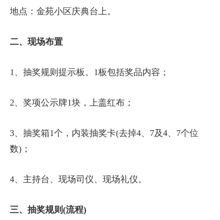
地点：金苑小区庆典台上。
二、现场布置
1、抽奖规则提示板。1板包括奖品内容；
2、奖项公示牌1块，上盖红布；
3、抽奖箱1个，内装抽奖卡(去掉4、7及4、7个位
数)；
4、主持台、现场司仪、现场礼仪。
三、抽奖规则(流程)