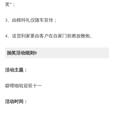
奖”；
3、由模特礼仪随车宣传；
4、送货到家要由客户在自家门前燃放鞭炮。
抽奖活动细则9
活动主题：
噼哩啪啦迎双十一
活动时间：