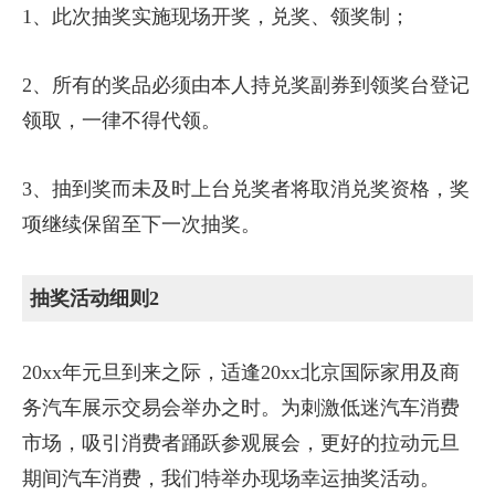
1、此次抽奖实施现场开奖，兑奖、领奖制；
2、所有的奖品必须由本人持兑奖副券到领奖台登记
领取，一律不得代领。
3、抽到奖而未及时上台兑奖者将取消兑奖资格，奖
项继续保留至下一次抽奖。
抽奖活动细则2
20xx年元旦到来之际，适逢20xx北京国际家用及商
务汽车展示交易会举办之时。为刺激低迷汽车消费
市场，吸引消费者踊跃参观展会，更好的拉动元旦
期间汽车消费，我们特举办现场幸运抽奖活动。