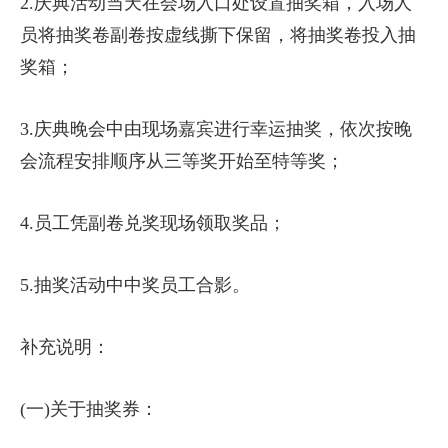
2.庆典活动当天在会场入口处设置抽奖箱，入场人
员将抽奖卷副卷按虚线撕下保留，将抽奖卷投入抽
奖箱；
3.庆典晚会中由现场嘉宾进行幸运抽奖，依次按晚
会流程安排顺序从三等奖开始至特等奖；
4.员工凭副卷兑奖现场领取奖品；
5.抽奖活动中中奖员工合影。
补充说明：
(一)关于抽奖券：