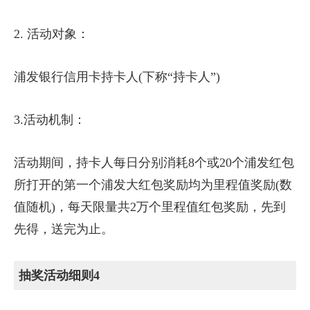
2. 活动对象：
浦发银行信用卡持卡人(下称“持卡人”)
3.活动机制：
活动期间，持卡人每日分别消耗8个或20个浦发红包
所打开的第一个浦发大红包奖励均为里程值奖励(数
值随机)，每天限量共2万个里程值红包奖励，先到
先得，送完为止。
抽奖活动细则4