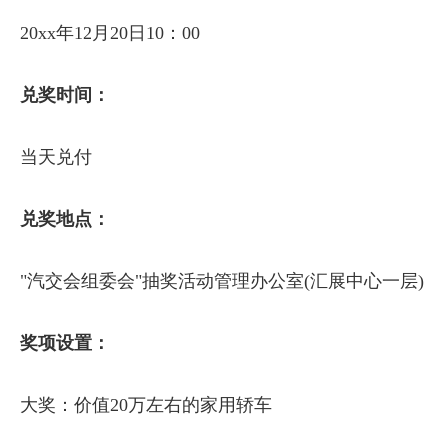
20xx年12月20日10：00
兑奖时间：
当天兑付
兑奖地点：
"汽交会组委会"抽奖活动管理办公室(汇展中心一层)
奖项设置：
大奖：价值20万左右的家用轿车