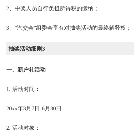
2、中奖人员自行负担所得税的缴纳；
3、"汽交会"组委会享有对抽奖活动的最终解释权；
抽奖活动细则3
一、新户礼活动
1. 活动时间：
20xx年3月7日-6月30日
2. 活动对象：