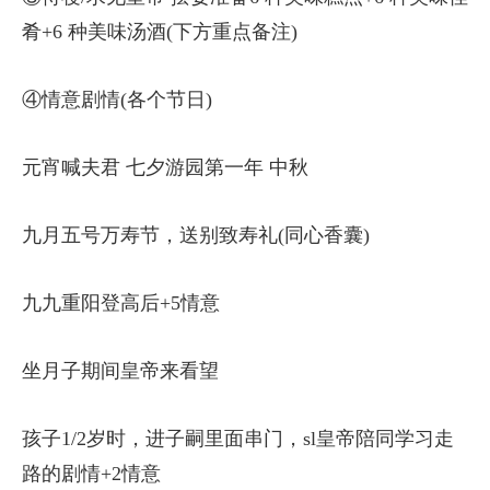
肴+6 种美味汤酒(下方重点备注)
④情意剧情(各个节日)
元宵喊夫君 七夕游园第一年 中秋
九月五号万寿节，送别致寿礼(同心香囊)
九九重阳登高后+5情意
坐月子期间皇帝来看望
孩子1/2岁时，进子嗣里面串门，sl皇帝陪同学习走
路的剧情+2情意