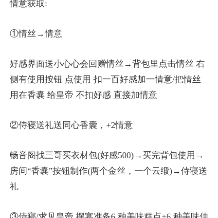
情意获取:
①情丝→情意
好感界面送小心心会回赠情丝→背包里点击情丝 右
侧有使用按钮 点使用 扣一百好感加一情意/把情丝
用在香囊 给皇帝 不扣好感 直接加情意
②侍寝送礼送同心香囊，+2情意
畅音阁找三哥买衣材包(好感500)→买完背包使用→
房间“香囊”按钮制作(两个金丝，一个云缎)→侍寝送
礼
③侍寝/求见皇帝 摆宴准备6 种美味糕点+6 种美味佳