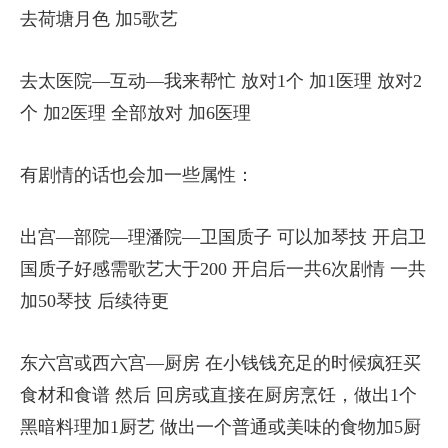
去荷塘月色 加5歌艺
去太医院—互动—我来帮忙 放对1个 加1医理 放对2
个 加2医理 全部放对 加6医理
有剧情的话也会加一些属性：
出宫—部院—理潘院—卫国质子 可以加琴技 开启卫
国质子好感需歌艺大于200 开启后一共6次剧情 一共
加50琴技 后续待更
东六宫或西六宫—厨房 在小钱钱充足的时候疯狂买
食材和食谱 然后 回房或直接在厨房烹饪，做出1个
黑暗料理加1厨艺 做出一个普通或美味的食物加5厨