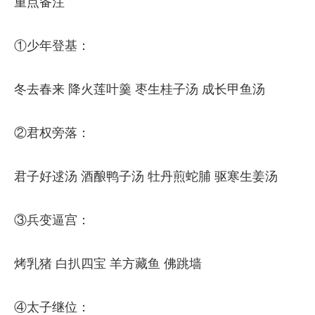
重点备注
①少年登基：
冬去春来 降火莲叶羹 枣生桂子汤 成长甲鱼汤
②君权旁落：
君子好逑汤 酒酿鸭子汤 牡丹煎蛇脯 驱寒生姜汤
③兵变逼宫：
烤乳猪 白扒四宝 羊方藏鱼 佛跳墙
④太子继位：