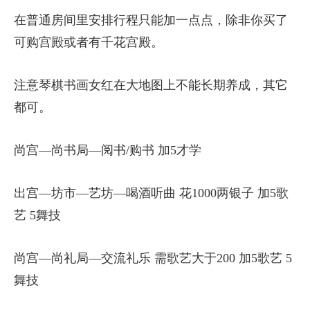
在普通房间里安排行程只能加一点点，除非你买了
可购宫殿或者有千花宫殿。
注意琴棋书画女红在大地图上不能长期养成，其它
都可。
尚宫—尚书局—阅书/购书 加5才学
出宫—坊市—艺坊—喝酒听曲 花1000两银子 加5歌
艺 5舞技
尚宫—尚礼局—交流礼乐 需歌艺大于200 加5歌艺 5
舞技