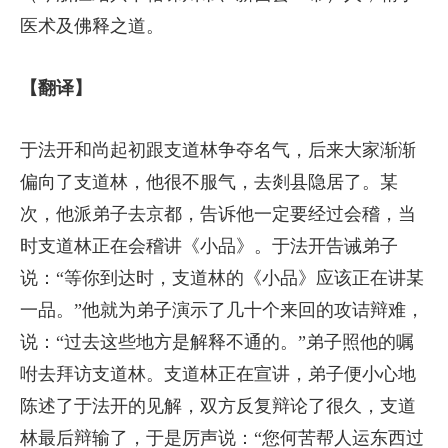
医术及佛释之道。
【翻译】
于法开和尚起初跟支道林争夺名气，后来大家渐渐
偏向了支道林，他很不服气，去剡县隐居了。某
次，他派弟子去京都，告诉他一定要经过会稽，当
时支道林正在会稽讲《小品》。于法开告诫弟子
说：“等你到达时，支道林的《小品》应该正在讲某
一品。”他就为弟子演示了几十个来回的攻诘辩难，
说：“过去这些地方是解释不通的。”弟子照他的嘱
咐去拜访支道林。支道林正在宣讲，弟子便小心地
陈述了于法开的见解，双方反复辩论了很久，支道
林最后辩输了，于是厉声说：“您何苦帮人运东西过