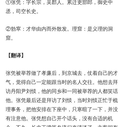
①张凭：字长宗，吴郡人。累迁吏部郎，御史中
丞，司空长史。
②勃窣：才华由内而外散发。理窟：是义理的洞
窟。
【翻译】
张凭被举荐做了孝廉后，到京城去，仗着自己的才
气，觉得自己一定能跟当时的名人交往。他想去拜
访丹阳尹刘惔，他的同乡和一同被举荐的人都笑话
他。张凭最后还是拜访了刘惔，当时刘惔正忙于梳
理事务，把他安排在下座中，只寒暄了一下，并没
有注意他。张凭想自己开个话头，没有合适的机