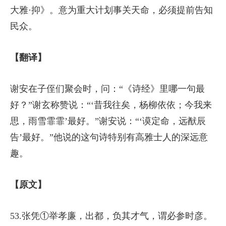
大雅·抑》。意为重大计划事关天命，必须提前告知
民众。
【翻译】
谢安在子侄们聚会时，问：“《诗经》里哪一句最
好？”谢玄称赞说：“‘昔我往矣，杨柳依依；今我来
思，雨雪霏霏’最好。”谢安说：“‘谟定命，远猷辰
告’最好。”他说的这句诗特别有高雅士人的深远意
趣。
【原文】
53.张凭①举孝廉，出都，负其才气，谓必参时彦。