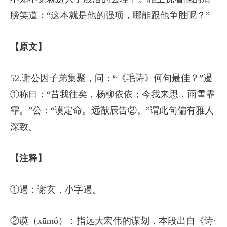
膀笑道：“这本就是他的强项，哪能跟他争胜呢？”
【原文】
52.谢公因子弟集聚，问：“《毛诗》何句最佳？”遏
①称曰：“昔我往矣，杨柳依依；今我来思，雨雪霏
霏。”公：“谟定命。远猷辰告②。”谓此句偏有雅人
深致。
【注释】
①遏：谢玄，小字遏。
②谟（xūmó）：指远大宏伟的谋划，本段出自《诗·