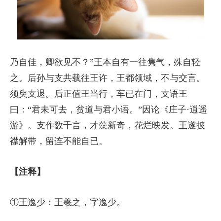
乃自佳，卿欲见不？”王本自有一往隽气，殊自轻
之。后孙与支共载往王许，王都领域，不与交言。
须臾支退。后正值王当行，车已在门，支语王
曰：“君未可去，贫道与君小语。”因论《庄子·逍遥
游》。支作数千言，才藻新奇，花烂映发。王遂披
襟解带，留连不能自已。
【注释】
①王逸少：王羲之，字逸少。