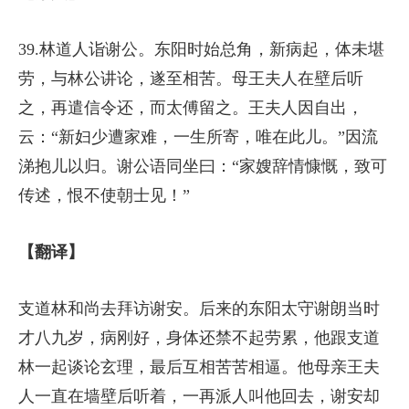
39.林道人诣谢公。东阳时始总角，新病起，体未堪
劳，与林公讲论，遂至相苦。母王夫人在壁后听
之，再遣信令还，而太傅留之。王夫人因自出，
云：“新妇少遭家难，一生所寄，唯在此儿。”因流
涕抱儿以归。谢公语同坐曰：“家嫂辞情慷慨，致可
传述，恨不使朝士见！”
【翻译】
支道林和尚去拜访谢安。后来的东阳太守谢朗当时
才八九岁，病刚好，身体还禁不起劳累，他跟支道
林一起谈论玄理，最后互相苦苦相逼。他母亲王夫
人一直在墙壁后听着，一再派人叫他回去，谢安却