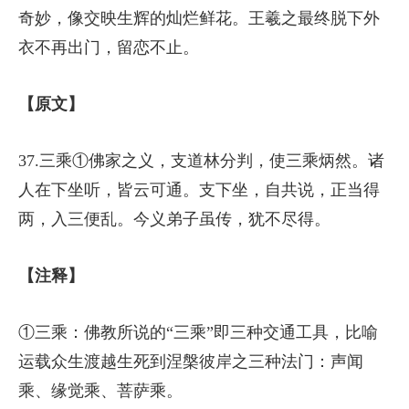
奇妙，像交映生辉的灿烂鲜花。王羲之最终脱下外
衣不再出门，留恋不止。
【原文】
37.三乘①佛家之义，支道林分判，使三乘炳然。诸
人在下坐听，皆云可通。支下坐，自共说，正当得
两，入三便乱。今义弟子虽传，犹不尽得。
【注释】
①三乘：佛教所说的“三乘”即三种交通工具，比喻
运载众生渡越生死到涅槃彼岸之三种法门：声闻
乘、缘觉乘、菩萨乘。