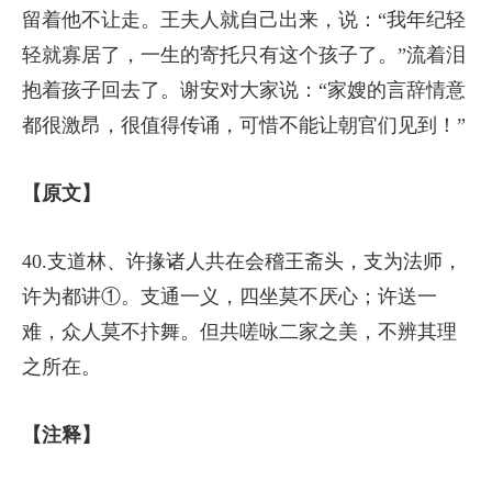
留着他不让走。王夫人就自己出来，说：“我年纪轻
轻就寡居了，一生的寄托只有这个孩子了。”流着泪
抱着孩子回去了。谢安对大家说：“家嫂的言辞情意
都很激昂，很值得传诵，可惜不能让朝官们见到！”
【原文】
40.支道林、许掾诸人共在会稽王斋头，支为法师，
许为都讲①。支通一义，四坐莫不厌心；许送一
难，众人莫不抃舞。但共嗟咏二家之美，不辨其理
之所在。
【注释】