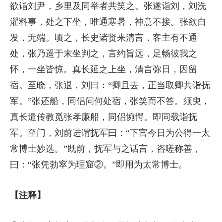
欲诣刘尹，乡里及同举者共笑之。张遂诣刘，刘洗
濯料事，处之下坐，唯通寒暑，神意不接。张欲自
发，无端。顷之，长史诸贤来清言，客主有不通
处，张乃遥于末坐判之，言约旨远，足畅彼我之
怀，一坐皆惊。真长延之上坐，清言弥日，因留
宿。至晓，张退，刘曰：“卿且去，正当取卿共诣抚
军。”张还船，同侣问何处宿，张笑而不答。须臾，
真长遣传教觅张孝廉船，同侣惋愕。即同载诣抚
军。至门，刘前进谓抚军曰：“下官今日为公得一太
常博士妙选。”既前，抚军与之话言，咨嗟称善，
曰：“张凭勃窣为理窟②。”即用为太常博士。
【注释】