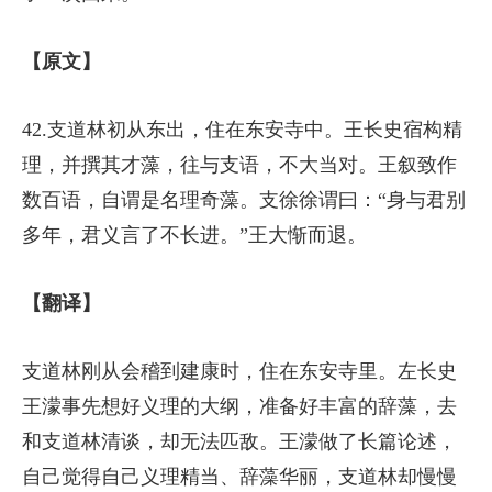
【原文】
42.支道林初从东出，住在东安寺中。王长史宿构精
理，并撰其才藻，往与支语，不大当对。王叙致作
数百语，自谓是名理奇藻。支徐徐谓曰：“身与君别
多年，君义言了不长进。”王大惭而退。
【翻译】
支道林刚从会稽到建康时，住在东安寺里。左长史
王濛事先想好义理的大纲，准备好丰富的辞藻，去
和支道林清谈，却无法匹敌。王濛做了长篇论述，
自己觉得自己义理精当、辞藻华丽，支道林却慢慢