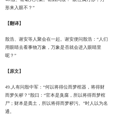
形来入眼不？”
【翻译】
殷浩、谢安等人聚会在一起。谢安便问殷浩：“人们
用眼睛去看事物万象，万象是否就会进入眼睛里
呢？”
【原文】
49.人有问殷中军：“何以将得位而梦棺器，将得财
而梦矢秽？”殷曰：“官本是臭腐，所以将得而梦棺
尸；财本是粪土，所以将得而梦秽污。”时人以为名
通。