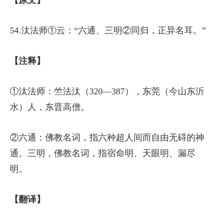
【原文】
54.汰法师①云：“六通、三明②同归，正异名耳。”
【注释】
①汰法师：竺法汰（320—387），东莞（今山东沂
水）人，东晋高僧。
②六通：佛教名词，指六种超人间而自由无碍的神
通。三明，佛教名词，指宿命明、天眼明、漏尽
明。
【翻译】