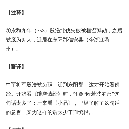
【注释】
①永和九年（353）殷浩北伐失败被桓温弹劾，之后
被废为庶人，迁居在东阳郡信安县（今浙江衢
州）。
【翻译】
中军将军殷浩被免职，迁到东阳郡，这才开始看佛
经。开始看《维摩诘经》时，怀疑“般若波罗密”这
句话太多了；后来看《小品》，已经了解了这句话
的意旨，又为这样的话太少了而惋惜。