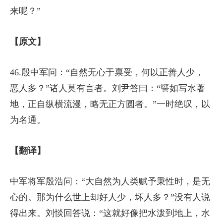
来呢？”
【原文】
46.殷中军问：“自然无心于禀受，何以正善人少，
恶人多？”诸人莫有言者。刘尹答曰：“譬如写水著
地，正自纵横流漫，略无正方圆者。”一时绝叹，以
为名通。
【翻译】
中军将军殷浩问：“大自然为人类赋予秉性时，是无
心的。那为什么世上却好人少，坏人多？”没有人说
得出来。刘惔回答说：“这就好像把水泼到地上，水