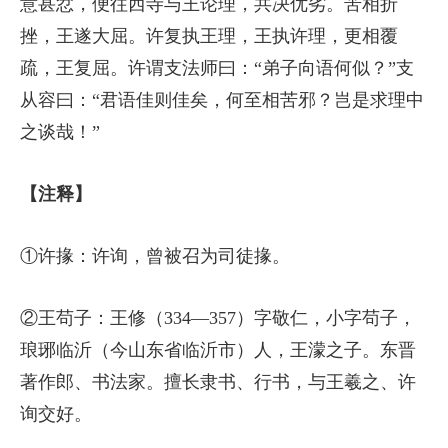
意甚忿，便往西寺与王论理，共决优劣。苦相折
挫，王遂大屈。许复执王理，王执许理，更相覆
疏，王复屈。许谓支法师曰：“弟子向语何似？”支
从容曰：“君语佳则佳矣，何至相苦邪？岂是求理中
之谈哉！”
【注释】
①许掾：许询，曾被召为司徒掾。
②王苟子：王修（334—357）字敬仁，小字苟子，
琅琊临沂（今山东省临沂市）人，王濛之子。东晋
著作郎、书法家。擅长隶书、行书，与王羲之、许
询交好。