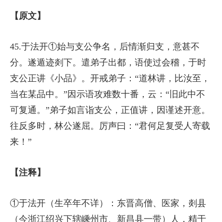
【原文】
45.于法开①始与支公争名，后情渐归支，意甚不
分。遂遁迹剡下。遣弟子出都，语使过会稽，于时
支公正讲《小品》。开戒弟子：“道林讲，比汝至，
当在某品中。”因示语攻难数十番，云：“旧此中不
可复通。”弟子如言诣支公，正值讲，因谨述开意。
往反多时，林公遂屈。厉声曰：“君何足复受人寄载
来！”
【注释】
①于法开（生卒年不详）：东晋高僧、医家，剡县
（今浙江绍兴下辖嵊州市、新昌县一带）人，精于