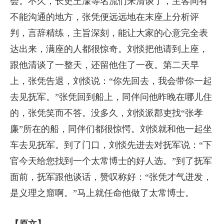
会。不久，长史王濛等名流们来清谈了，主客间有
不能沟通的地方，张凭便远远地在末座上分析评
判，言辞精练，主旨深刻，能让大家的心意完全表
达出来，满座的人都很惊奇。刘惔把他请到上座，
跟他清谈了一整天，还留他住了一夜。第二天早
上，张凭告退，刘惔说：“你先回去，我会带你一起
去见抚军。”张凭回到船上，同伴问他昨晚在哪儿住
的，张凭笑而不答。没多久，刘惔派郡吏找“张孝
廉”所在的船，同伴们都很惊愕。刘惔就和他一起坐
车去见抚军。到了门口，刘惔先进去对抚军说：“下
官今天给您找到一个太常博士的好人选。”到了抚军
面前，抚军跟他谈话，赞叹称好：“张凭才气迸发，
是义理之窟啊。”马上就任命他做了太常博士。