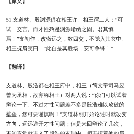
【原文】
51.支道林、殷渊源俱在相王许。相王谓二人：“可
试一交言。而才性殆是渊源崤函之固。君其慎
焉！”支初作，改辙远之，数四交，不觉入其玄中。
相王抚肩笑曰：“此自是其胜场，安可争锋！”
【翻译】
支道林、殷浩都在相王府中，相王（简文帝司马昱
曾为丞相，故亦称相王）对两人说：“你们可以试着
辩论一下。不过才性问题差不多是殷浩难以攻破的
壁垒，您可要谨慎啊！”支道林刚开始论述时就改变
方向，远远避开才性问题；但是来回辩论了几次，
不知不觉就进入了殷浩的玄理中。相王抚着他的肩