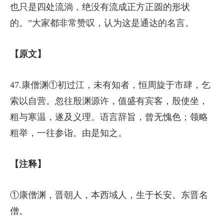
也只是四处流淌，绝没有流成正方正圆的形状
的。”大家都非常赞叹，认为这是通达的名言。
【原文】
47.康僧渊①初过江，未有知者，恒周旋于市肆，乞
索以自营。忽往殷渊源许，值盛有宾客，殷使坐，
粗与寒温，遂及义理。语言辞旨，曾无愧色；领略
粗举，一往参诣。由是知之。
【注释】
①康僧渊，晋朝人，本西域人，生于长安。东晋名
僧。