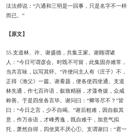
汰法师说：“六通和三明是一回事，只是名字不一样
而已。”
【原文】
55.支道林、许、谢盛德，共集王家。谢顾谓诸
人：“今日可谓彦会。时既不可留，此集固亦难常，
当共言咏，以写其怀。”许便问主人有《庄子》不，
正得《渔父》一篇。谢看题，便各使四坐通。支道
林先通，作七百许语，叙致精丽，才藻奇拔，众咸
称善。于是四坐各言毕。谢问曰：“卿等尽不？”皆
曰：“今日之言，少不自竭。”谢后粗难，因自叙其
意，作万余语，才峰秀逸，既自难干，加意气拟
托，萧然自得，四坐莫不厌心①。支谓谢曰：“君一