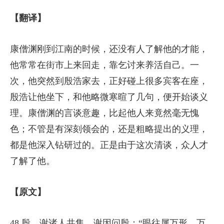
【翻译】
康僧渊刚到江南的时候，还没有人了解他的才能，
他常常在街市上来回走，靠乞讨来养活自己。一
次，他突然到殷浩家去，正好碰上很多宾客在座，
殷浩让他坐下，和他略微寒暄了几句，便开始谈义
理。康僧渊的言谈意趣，比起他人来竟然毫无愧
色；不管是有深刻领会的，还是粗略提出的义理，
都是他深入钻研过的。正是由于这次清谈，众人才
了解了他。
【原文】
48.殷、谢诸人共集。谢因问殷：“眼往属万形，万