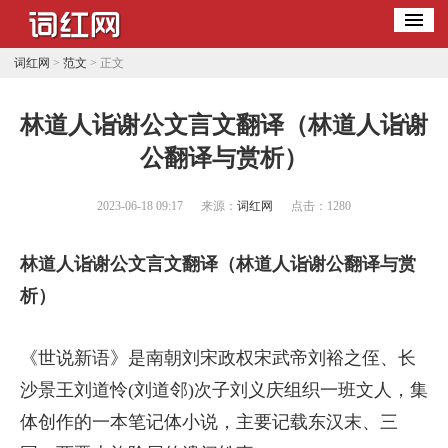
词红网
>
范文
> 正文
​林道人诣谢公文言文翻译（林道人诣谢
公翻译与赏析）
2023-06-18 09:17
来源：
词红网
点击：
1280
林道人诣谢公文言文翻译（林道人诣谢公翻译与赏
析）
《世说新语》是南朝刘宋政权宋武帝刘裕之侄、长
沙景王刘道怜(刘道邻)次子刘义庆组织一班文人，集
体创作的一本笔记体小说，主要记载东汉末、三