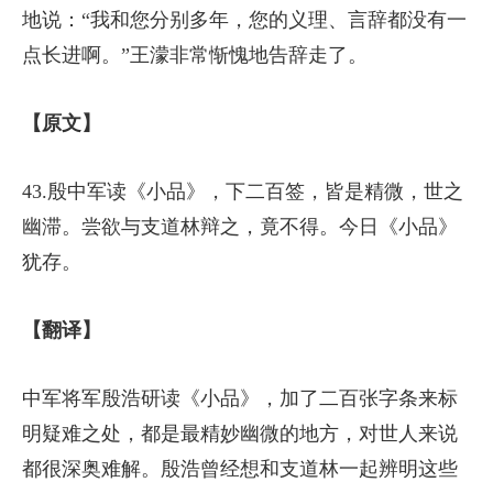
地说：“我和您分别多年，您的义理、言辞都没有一
点长进啊。”王濛非常惭愧地告辞走了。
【原文】
43.殷中军读《小品》，下二百签，皆是精微，世之
幽滞。尝欲与支道林辩之，竟不得。今日《小品》
犹存。
【翻译】
中军将军殷浩研读《小品》，加了二百张字条来标
明疑难之处，都是最精妙幽微的地方，对世人来说
都很深奥难解。殷浩曾经想和支道林一起辨明这些