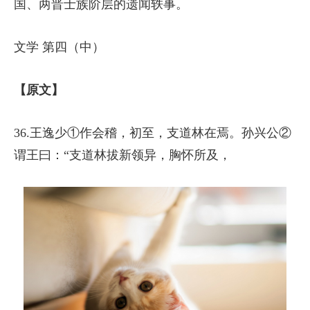
国、两晋士族阶层的遗闻轶事。
文学 第四（中）
【原文】
36.王逸少①作会稽，初至，支道林在焉。孙兴公②
谓王曰：“支道林拔新领异，胸怀所及，