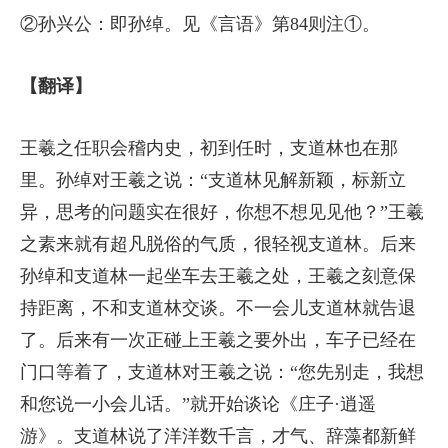
②孙兴公：即孙绰。见《言语》第84则注①。
【翻译】
王羲之任职会稽内史，初到任时，支道林也在那
里。孙绰对王羲之说：“支道林见解新颖，标新立
异，思考的问题实在很好，你想不想见见他？”王羲
之素来就有超凡脱俗的气质，很轻视支道林。后来
孙绰和支道林一起坐车去王羲之处，王羲之刻意保
持距离，不和支道林交谈。不一会儿支道林就告退
了。后来有一次正碰上王羲之要外出，车子已经在
门口等着了，支道林对王羲之说：“您先别走，我想
和您说一小会儿话。”就开始谈论《庄子·逍遥
游》。支道林说了洋洋数千言，才气、辞藻都新鲜