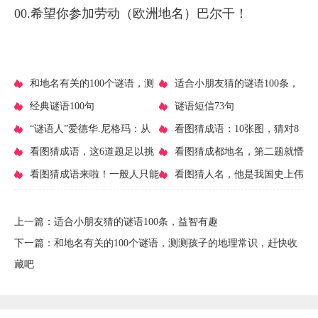
00.希望你参加劳动（欧洲地名）巴尔干！
​和地名有关的100个谜语，测
​适合小朋友猜的谜语100条，
测孩子的地理常识，赶快收藏吧
​经典谜语100句
益智有趣
​谜语短信73句
​“谜语人”爱德华.尼格玛：从
​看图猜成语：10张图，猜对8
普通反派到顶级大佬的转变之路
​看图猜成语，这6道题足以挑
个很厉害了？全对的人是高手！
​看图猜成都地名，第二题就懵
战你的智商，看看你能答对几
​看图猜成语来啦！一般人只能
了！
​看图猜人名，他是我国史上伟
道？
猜对一半哦～
大的思想家，著名诗人
上一篇：
​适合小朋友猜的谜语100条，益智有趣
下一篇：
​和地名有关的100个谜语，测测孩子的地理常识，赶快收
藏吧