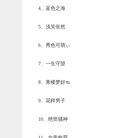
4、蓝色之海
5、浅笑依然
6、秀色可萌ぃ
7、一生守望
8、青楼梦好℡
9、花样男子
10、绝世骚神
11、女帝称霸