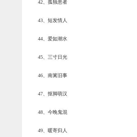
42、孤独患者
43、短发情人
44、爱如潮水
45、三寸日光
46、南篱旧事
47、抠脚萌汉
48、今晚鬼混
49、暖寄归人