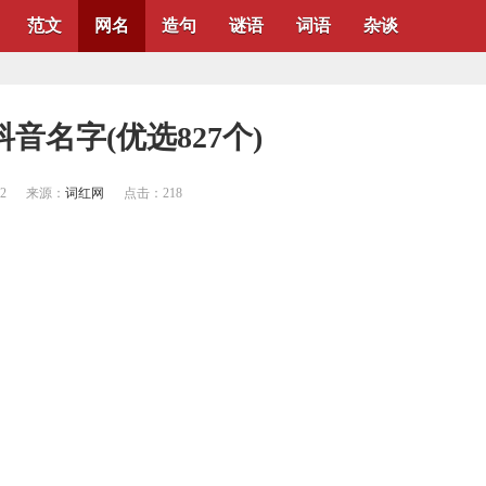
范文
网名
造句
谜语
词语
杂谈
抖音名字(优选827个)
22
来源：
词红网
点击：
218