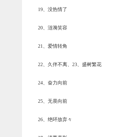
19、没热情了
20、涟漪笑容
21、爱情转角
22、久伴不离、23、盛树繁花
24、奋力向前
25、无畏向前
26、绝吥放弃々