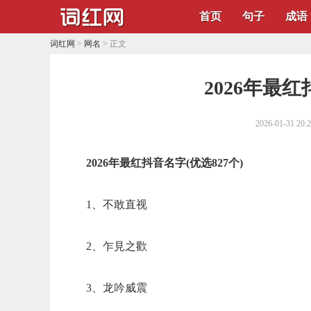
首页
句子
成语
词红网
>
网名
> 正文
2026年最红
2026-01-31 20:
2026年最红抖音名字(优选827个)
1、不敢直视
2、乍見之歡
3、龙吟威震