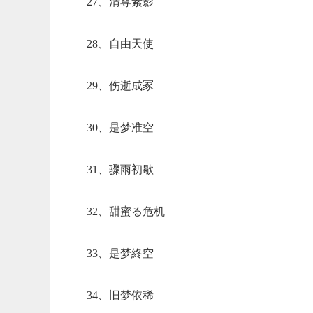
27、清尊素影
28、自由天使
29、伤逝成冢
30、是梦准空
31、骤雨初歇
32、甜蜜る危机
33、是梦終空
34、旧梦依稀