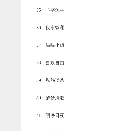
35、心字沉香
36、秋水微澜
37、喵喵小姐
38、喜欢自由
39、私怨谋杀
40、醉梦清歌
41、明净日夜