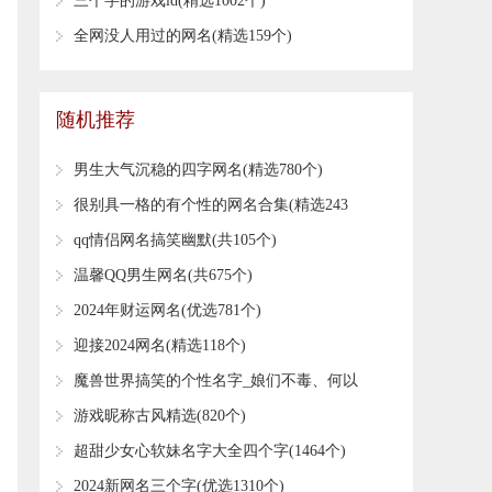
​三个字的游戏id(精选1002个)
​全网没人用过的网名(精选159个)
随机推荐
​男生大气沉稳的四字网名(精选780个)
​很别具一格的有个性的网名合集(精选243
个)
​qq情侣网名搞笑幽默(共105个)
​温馨QQ男生网名(共675个)
​2024年财运网名(优选781个)
​迎接2024网名(精选118个)
​魔兽世界搞笑的个性名字_娘们不毒、何以
立足╮
​游戏昵称古风精选(820个)
​超甜少女心软妹名字大全四个字(1464个)
​2024新网名三个字(优选1310个)