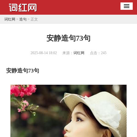
词红网
>
造句
> 正文
​安静造句73句
2025-08-14 18:02
来源：
词红网
点击：
245
安静造句73句