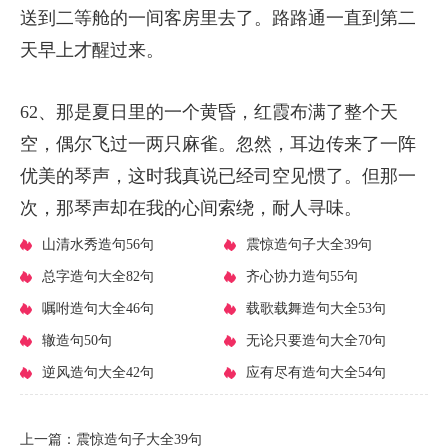
送到二等舱的一间客房里去了。路路通一直到第二
天早上才醒过来。
62、那是夏日里的一个黄昏，红霞布满了整个天
空，偶尔飞过一两只麻雀。忽然，耳边传来了一阵
优美的琴声，这时我真说已经司空见惯了。但那一
次，那琴声却在我的心间索绕，耐人寻味。
​山清水秀造句56句
​震惊造句子大全39句
​总字造句大全82句
​齐心协力造句55句
​嘱咐造句大全46句
​载歌载舞造句大全53句
​辙造句50句
​无论只要造句大全70句
​逆风造句大全42句
​应有尽有造句大全54句
上一篇：
​震惊造句子大全39句