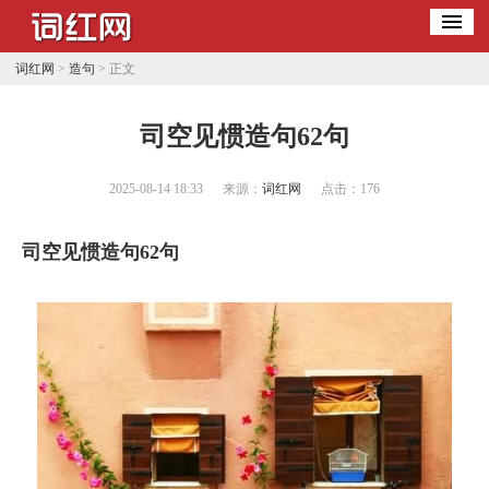
词红网
>
造句
> 正文
​司空见惯造句62句
2025-08-14 18:33
来源：
词红网
点击：
176
司空见惯造句62句